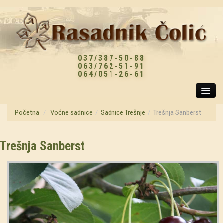
037/387-50-88
063/762-51-91
064/051-26-61
Početna
/
Voćne sadnice
/
Sadnice Trešnje
/
Trešnja Sanberst
POČETNA
Trešnja Sanberst
VOĆNE SADNICE
SADNICE NA AKCIJI
NOVOSTI IZ RASADNIKA