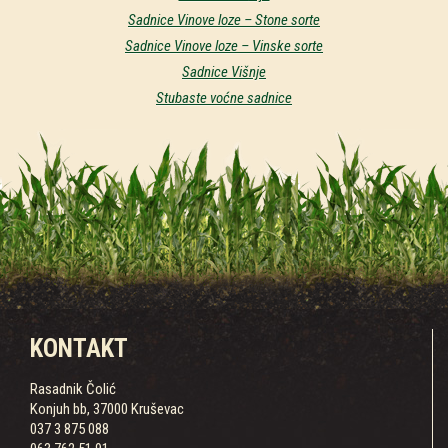
Sadnice Vinove loze – Stone sorte
Sadnice Vinove loze – Vinske sorte
Sadnice Višnje
Stubaste voćne sadnice
KONTAKT
Rasadnik Čolić
Konjuh bb, 37000 Kruševac
037 3 875 088