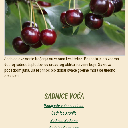
SAVETI
O RASADNIKU
KONTAKT
Sadnice ove sorte trešanja su veoma kvalitetne. Poznata je po veoma
dobroj rodnosti, plodovi su srcastog oblika i crvene boje. Sazreva
početkom juna. Da bi prinos bio dobar svake godine mora se uredno
orezivati.
SADNICE VOĆA
Patuljaste voćne sadnice
Sadnice Aronije
Sadnice Badema
Sadnice Borovnice