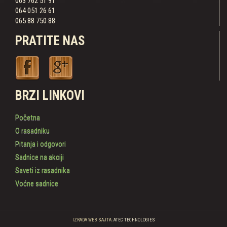
063 762 51 91
064 051 26 61
065 88 750 88
PRATITE NAS
BRZI LINKOVI
Početna
O rasadniku
Pitanja i odgovori
Sadnice na akciji
Saveti iz rasadnika
Voćne sadnice
IZRADA WEB SAJTA:
ATEC TECHNOLOGIES